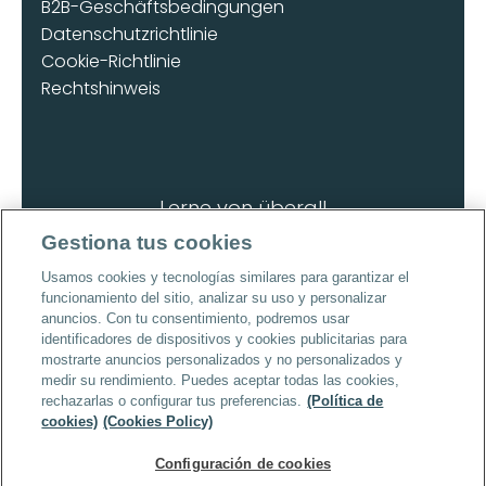
B2B-Geschäftsbedingungen
Datenschutzrichtlinie
Cookie-Richtlinie
Rechtshinweis
Lerne von überall
Lade die App herunter
Gestiona tus cookies
Usamos cookies y tecnologías similares para garantizar el
funcionamiento del sitio, analizar su uso y personalizar
anuncios. Con tu consentimiento, podremos usar
identificadores de dispositivos y cookies publicitarias para
mostrarte anuncios personalizados y no personalizados y
Urheberrecht © 2026 | Alle Rechte 
medir su rendimiento. Puedes aceptar todas las cookies,
vorbehalten
rechazarlas o configurar tus preferencias.
(Política de
cookies)
(Cookies Policy)
Configuración de cookies