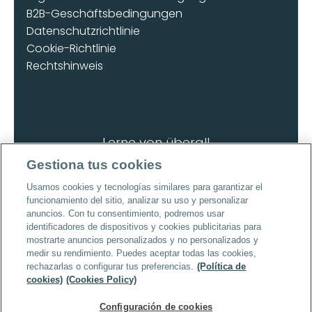
B2B-Geschäftsbedingungen
Datenschutzrichtlinie
Cookie-Richtlinie
Rechtshinweis
Lerne von überall
Lade die App herunter
Gestiona tus cookies
Usamos cookies y tecnologías similares para garantizar el
funcionamiento del sitio, analizar su uso y personalizar
anuncios. Con tu consentimiento, podremos usar
identificadores de dispositivos y cookies publicitarias para
mostrarte anuncios personalizados y no personalizados y
Urheberrecht © 2026 | Alle Rechte 
medir su rendimiento. Puedes aceptar todas las cookies,
vorbehalten
rechazarlas o configurar tus preferencias.
(Política de
cookies)
(Cookies Policy)
Configuración de cookies