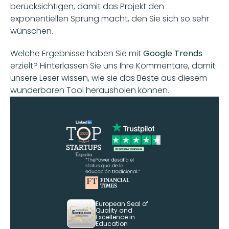
berücksichtigen, damit das Projekt den 
exponentiellen Sprung macht, den Sie sich so sehr 
wünschen.
Welche Ergebnisse haben Sie mit 
Google Trends
erzielt? Hinterlassen Sie uns Ihre Kommentare, damit 
unsere Leser wissen, wie sie das Beste aus diesem 
wunderbaren Tool herausholen können.
European Seal of 
Quality and 
Excellence in 
Education