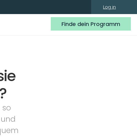
Log in
Finde dein Programm
ie 
?
 so 
und 
quem 