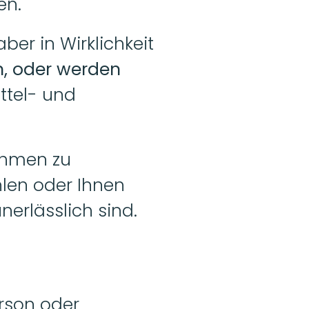
en.
Man kann sie zwar in verschiedene Gruppen einteilen, aber in Wirklichkeit 
n, oder werden 
ttel- und 
hmen zu 
len oder Ihnen 
nerlässlich sind.
rson oder 