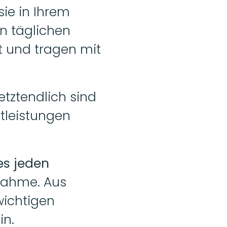
ie in Ihrem 
 täglichen 
 und tragen mit 
tztendlich sind 
leistungen 
s jeden 
nahme. Aus 
ichtigen 
in.