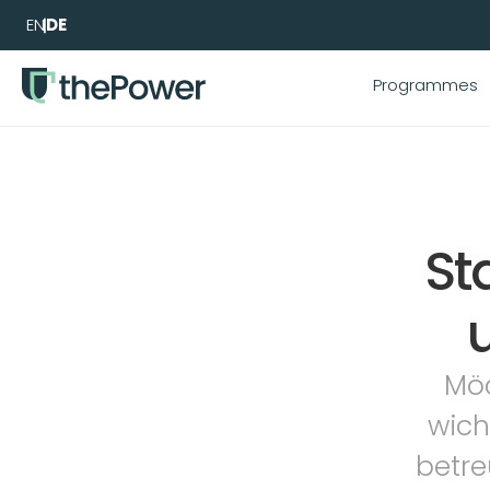
EN
DE
Programmes
St
Möc
wich
betre