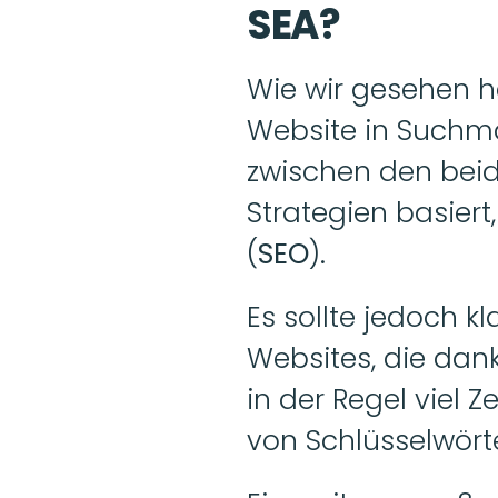
SEA? 
Wie wir gesehen h
Website in Suchma
zwischen den beid
Strategien basiert,
(
SEO
). 
Es sollte jedoch kl
Websites, die dank
in der Regel viel Z
von Schlüsselwörte