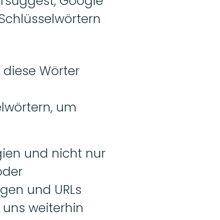
rsuggest, Google 
chlüsselwörtern 
 diese Wörter 
wörtern, um 
ien und nicht nur 
der 
ngen und URLs 
 uns weiterhin 