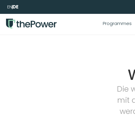
EN
DE
Programmes
W
Die 
mit 
wer