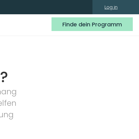
Log in
Finde dein Programm
M?
ang 
lfen 
ung 