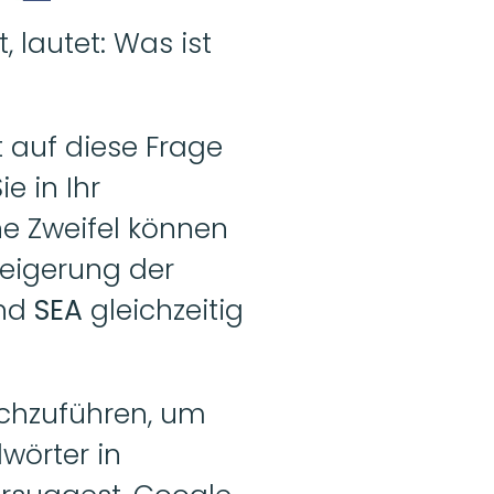
 lautet: Was ist 
t auf diese Frage 
e in Ihr 
 Zweifel können 
eigerung der 
nd 
SEA 
gleichzeitig 
chzuführen, um 
örter in 