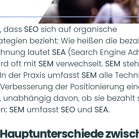
, dass 
SEO 
sich auf organische 
ategien bezieht: Wie heißen die bezah
chnung lautet 
SEA 
(Search Engine Adv
d oft mit 
SEM 
verwechselt. 
SEM 
steh
In der Praxis umfasst 
SEM 
alle Techn
r Verbesserung der Positionierung ein
 unabhängig davon, ob sie bezahlt si
n: 
SEM 
umfasst 
SEO 
und 
SEA
. 
 Hauptunterschiede zwisch