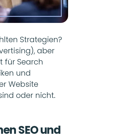
lten Strategien? 
ertising), aber 
t für Search 
iken und 
er Website 
nd oder nicht. 
en SEO und 