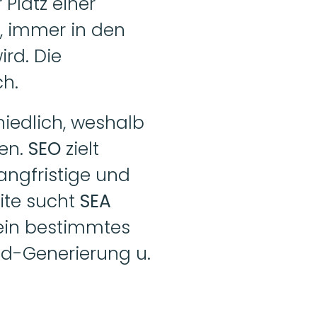
Platz einer 
, immer in den 
rd. Die 
h. 
hiedlich, weshalb 
en. 
SEO 
zielt 
angfristige und 
ite sucht 
SEA 
 ein bestimmtes 
ad-Generierung u. 