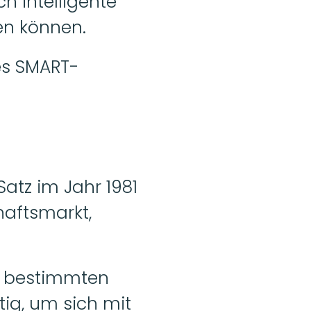
h intelligente 
en können. 
nes SMART-
atz im Jahr 1981 
aftsmarkt, 
em bestimmten 
ig, um sich mit 