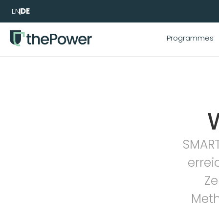
EN
DE
Programmes
SMART
errei
Ze
Meth