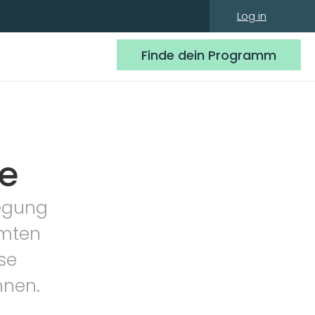
Log in
Finde dein Programm
e
egung 
mten 
se 
nnen.