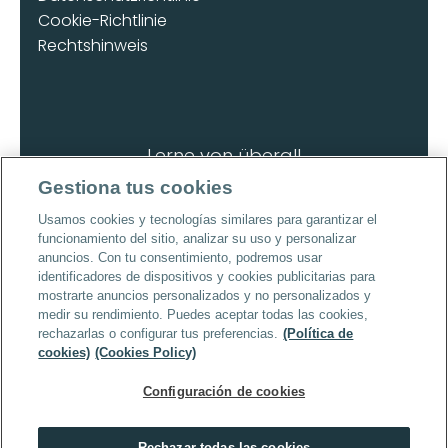
Cookie-Richtlinie
Rechtshinweis
Lerne von überall
Lade die App herunter
Gestiona tus cookies
Usamos cookies y tecnologías similares para garantizar el
funcionamiento del sitio, analizar su uso y personalizar
anuncios. Con tu consentimiento, podremos usar
identificadores de dispositivos y cookies publicitarias para
mostrarte anuncios personalizados y no personalizados y
Urheberrecht © 2026 | Alle Rechte 
medir su rendimiento. Puedes aceptar todas las cookies,
vorbehalten
rechazarlas o configurar tus preferencias.
(Política de
cookies)
(Cookies Policy)
Configuración de cookies
Rechazar todas las cookies