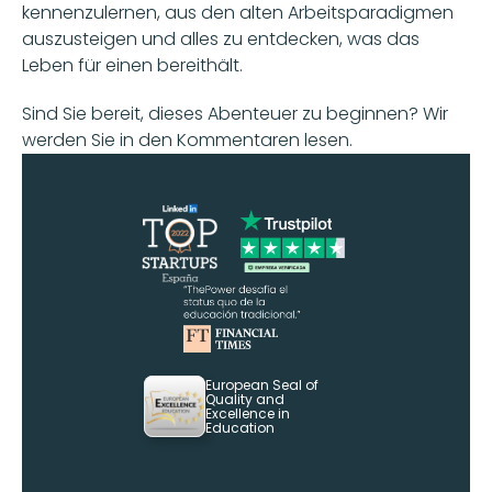
kennenzulernen, aus den alten Arbeitsparadigmen 
auszusteigen und alles zu entdecken, was das 
Leben für einen bereithält.
Sind Sie bereit, dieses Abenteuer zu beginnen? Wir 
werden Sie in den Kommentaren lesen.
European Seal of 
Quality and 
Excellence in 
Education